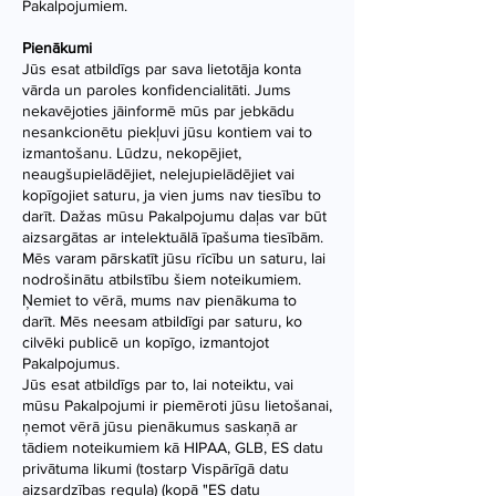
Pakalpojumiem.
Pienākumi
Jūs esat atbildīgs par sava lietotāja konta
vārda un paroles konfidencialitāti. Jums
nekavējoties jāinformē mūs par jebkādu
nesankcionētu piekļuvi jūsu kontiem vai to
izmantošanu. Lūdzu, nekopējiet,
neaugšupielādējiet, nelejupielādējiet vai
kopīgojiet saturu, ja vien jums nav tiesību to
darīt. Dažas mūsu Pakalpojumu daļas var būt
aizsargātas ar intelektuālā īpašuma tiesībām.
Mēs varam pārskatīt jūsu rīcību un saturu, lai
nodrošinātu atbilstību šiem noteikumiem.
Ņemiet to vērā, mums nav pienākuma to
darīt. Mēs neesam atbildīgi par saturu, ko
cilvēki publicē un kopīgo, izmantojot
Pakalpojumus.
Jūs esat atbildīgs par to, lai noteiktu, vai
mūsu Pakalpojumi ir piemēroti jūsu lietošanai,
ņemot vērā jūsu pienākumus saskaņā ar
tādiem noteikumiem kā HIPAA, GLB, ES datu
privātuma likumi (tostarp Vispārīgā datu
aizsardzības regula) (kopā "ES datu