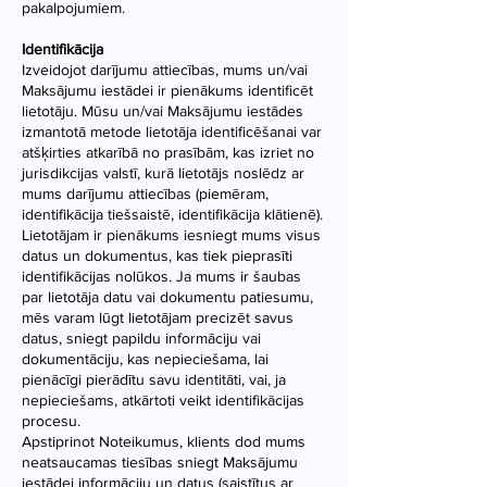
pakalpojumiem.
Identifikācija
Izveidojot darījumu attiecības, mums un/vai
Maksājumu iestādei ir pienākums identificēt
lietotāju. Mūsu un/vai Maksājumu iestādes
izmantotā metode lietotāja identificēšanai var
atšķirties atkarībā no prasībām, kas izriet no
jurisdikcijas valstī, kurā lietotājs noslēdz ar
mums darījumu attiecības (piemēram,
identifikācija tiešsaistē, identifikācija klātienē).
Lietotājam ir pienākums iesniegt mums visus
datus un dokumentus, kas tiek pieprasīti
identifikācijas nolūkos. Ja mums ir šaubas
par lietotāja datu vai dokumentu patiesumu,
mēs varam lūgt lietotājam precizēt savus
datus, sniegt papildu informāciju vai
dokumentāciju, kas nepieciešama, lai
pienācīgi pierādītu savu identitāti, vai, ja
nepieciešams, atkārtoti veikt identifikācijas
procesu.
Apstiprinot Noteikumus, klients dod mums
neatsaucamas tiesības sniegt Maksājumu
iestādei informāciju un datus (saistītus ar