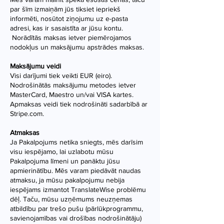
par šīm izmaiņām jūs tiksiet iepriekš
informēti, nosūtot ziņojumu uz e-pasta
adresi, kas ir sasaistīta ar jūsu kontu.
​ Norādītās maksas ietver piemērojamos
nodokļus un maksājumu apstrādes maksas.
Maksājumu veidi
Visi darījumi tiek veikti EUR (eiro).
Nodrošinātās maksājumu metodes ietver
MasterCard, Maestro un/vai VISA kartes.
Apmaksas veidi tiek nodrošināti sadarbībā ar
Stripe.com.
Atmaksas
Ja Pakalpojums netika sniegts, mēs darīsim
visu iespējamo, lai uzlabotu mūsu
Pakalpojuma līmeni un panāktu jūsu
apmierinātību. Mēs varam piedāvāt naudas
atmaksu, ja mūsu pakalpojumu nebija
iespējams izmantot TranslateWise problēmu
dēļ. Taču, mūsu uzņēmums neuzņemas
atbildību par trešo pušu (pārlūkprogrammu,
savienojamības vai drošības nodrošinātāju)