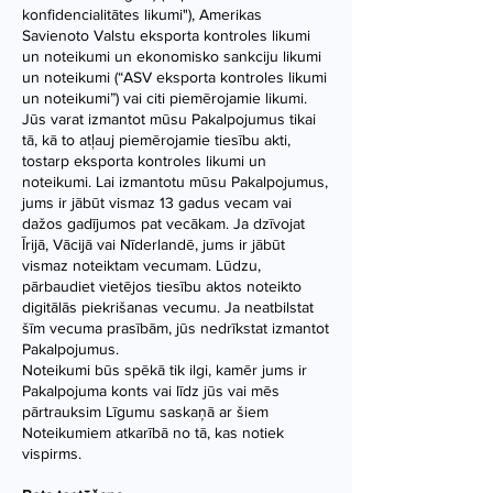
konfidencialitātes likumi"), Amerikas
Savienoto Valstu eksporta kontroles likumi
un noteikumi un ekonomisko sankciju likumi
un noteikumi (“ASV eksporta kontroles likumi
un noteikumi”) vai citi piemērojamie likumi.
Jūs varat izmantot mūsu Pakalpojumus tikai
tā, kā to atļauj piemērojamie tiesību akti,
tostarp eksporta kontroles likumi un
noteikumi. Lai izmantotu mūsu Pakalpojumus,
jums ir jābūt vismaz 13 gadus vecam vai
dažos gadījumos pat vecākam. Ja dzīvojat
Īrijā, Vācijā vai Nīderlandē, jums ir jābūt
vismaz noteiktam vecumam. Lūdzu,
pārbaudiet vietējos tiesību aktos noteikto
digitālās piekrišanas vecumu. Ja neatbilstat
šīm vecuma prasībām, jūs nedrīkstat izmantot
Pakalpojumus.
Noteikumi būs spēkā tik ilgi, kamēr jums ir
Pakalpojuma konts vai līdz jūs vai mēs
pārtrauksim Līgumu saskaņā ar šiem
Noteikumiem atkarībā no tā, kas notiek
vispirms.