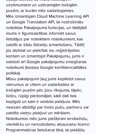
uzņēmumiem un uzticamajām trešajām
pusēm, ar kurām mēs sadarbojamies.
Mēs izmantojam Cloud Machine Learning API
un Google Translation API, lai nodrošinātu
noteiktas Pakalpojuma funkcijas, un tādējādi
mums ir līgumsaistības informēt savus
lietotājus par noteiktiem noteikumiem, kas
saistīti ar šādu līdzekļu izmantošanu. Tādēļ
jūs atzīstat un piekrītat, ka, reģistrējoties
kontam un izmantojot Pakalpojumu, jums ir
saistoši arī Google pakalpojumu sniegšanas
noteikumi (tostarp Google konfidencialitātes
politika).
Mūsu pakalpojumi ļauj jums koplietot savus
vienumus ar citiem un sadarboties ar
trešajām pusēm pēc jūsu rīkojuma, tāpēc,
lūdzu, rūpīgi pārdomājiet, kādi dati tiek
kopīgoti un kam ir veidota piekļuve. Mēs
neesam atbildīgi par trešo pušu, partneru vai
saistīto vietņu piekļuvi un mērķiem.
Noteikumos mēs jums piešķiram ierobežotu,
vienkāršu un nenododamu atsaucamu licenci
Programmatūras lietošanai tikai, lai piekļūtu