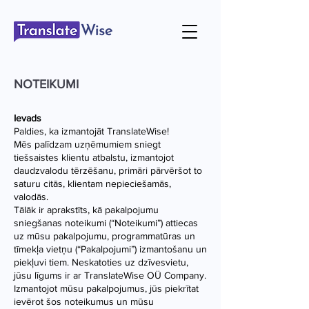
NOTEIKUMI
Ievads
Paldies, ka izmantojāt TranslateWise!
Mēs palīdzam uzņēmumiem sniegt
tiešsaistes klientu atbalstu, izmantojot
daudzvalodu tērzēšanu, primāri pārvēršot to
saturu citās, klientam nepieciešamās,
valodās.
Tālāk ir aprakstīts, kā pakalpojumu
sniegšanas noteikumi (“Noteikumi”) attiecas
uz mūsu pakalpojumu, programmatūras un
tīmekļa vietņu (“Pakalpojumi”) izmantošanu un
piekļuvi tiem. Neskatoties uz dzīvesvietu,
jūsu līgums ir ar TranslateWise OÜ Company.
Izmantojot mūsu pakalpojumus, jūs piekrītat
ievērot šos noteikumus un mūsu