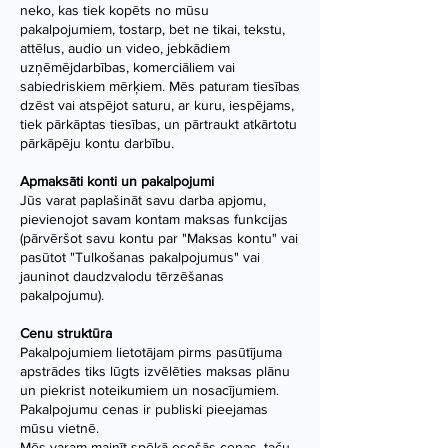
neko, kas tiek kopēts no mūsu
pakalpojumiem, tostarp, bet ne tikai, tekstu,
attēlus, audio un video, jebkādiem
uzņēmējdarbības, komerciāliem vai
sabiedriskiem mērķiem. Mēs paturam tiesības
dzēst vai atspējot saturu, ar kuru, iespējams,
tiek pārkāptas tiesības, un pārtraukt atkārtotu
pārkāpēju kontu darbību.
Apmaksāti konti un pakalpojumi
Jūs varat paplašināt savu darba apjomu,
pievienojot savam kontam maksas funkcijas
(pārvēršot savu kontu par "Maksas kontu" vai
pasūtot "Tulkošanas pakalpojumus" vai
jauninot daudzvalodu tērzēšanas
pakalpojumu).
Cenu struktūra
Pakalpojumiem lietotājam pirms pasūtījuma
apstrādes tiks lūgts izvēlēties maksas plānu
un piekrist noteikumiem un nosacījumiem.
Pakalpojumu cenas ir publiski pieejamas
mūsu vietnē.
Mēs varam mainīt spēkā esošās cenas, taču