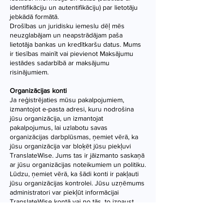
identifikāciju un autentifikāciju) par lietotāju
jebkādā formātā.
Drošības un juridisku iemeslu dēļ mēs
neuzglabājam un neapstrādājam paša
lietotāja bankas un kredītkaršu datus. Mums
ir tiesības mainīt vai pievienot Maksājumu
iestādes sadarbībā ar maksājumu
risinājumiem.
Organizācijas konti
Ja reģistrējaties mūsu pakalpojumiem,
izmantojot e-pasta adresi, kuru nodrošina
jūsu organizācija, un izmantojat
pakalpojumus, lai uzlabotu savas
organizācijas darbplūsmas, ņemiet vērā, ka
jūsu organizācija var bloķēt jūsu piekļuvi
TranslateWise. Jums tas ir jāizmanto saskaņā
ar jūsu organizācijas noteikumiem un politiku.
Lūdzu, ņemiet vērā, ka šādi konti ir pakļauti
jūsu organizācijas kontrolei. Jūsu uzņēmums
administratori var piekļūt informācijai
TranslateWise kontā vai no tās, to izpaust,
ierobežot vai noņemt. Viņi var arī ierobežot