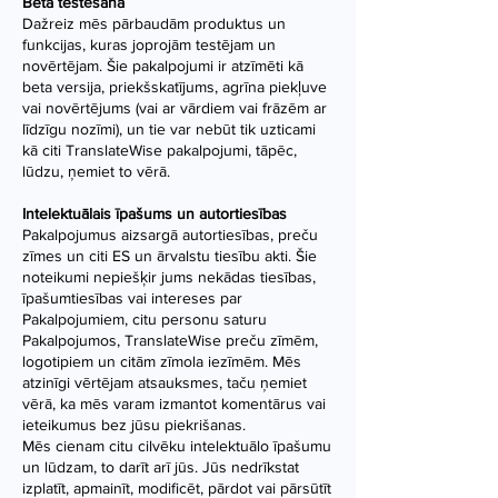
Beta testēšana
Dažreiz mēs pārbaudām produktus un
funkcijas, kuras joprojām testējam un
novērtējam. Šie pakalpojumi ir atzīmēti kā
beta versija, priekšskatījums, agrīna piekļuve
vai novērtējums (vai ar vārdiem vai frāzēm ar
līdzīgu nozīmi), un tie var nebūt tik uzticami
kā citi TranslateWise pakalpojumi, tāpēc,
lūdzu, ņemiet to vērā.
Intelektuālais īpašums un autortiesības
Pakalpojumus aizsargā autortiesības, preču
zīmes un citi ES un ārvalstu tiesību akti. Šie
noteikumi nepiešķir jums nekādas tiesības,
īpašumtiesības vai intereses par
Pakalpojumiem, citu personu saturu
Pakalpojumos, TranslateWise preču zīmēm,
logotipiem un citām zīmola iezīmēm. Mēs
atzinīgi vērtējam atsauksmes, taču ņemiet
vērā, ka mēs varam izmantot komentārus vai
ieteikumus bez jūsu piekrišanas.
Mēs cienam citu cilvēku intelektuālo īpašumu
un lūdzam, to darīt arī jūs. Jūs nedrīkstat
izplatīt, apmainīt, modificēt, pārdot vai pārsūtīt