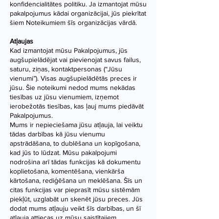
konfidencialitātes politiku. Ja izmantojat mūsu
pakalpojumus kādai organizācijai, jūs piekrītat
šiem Noteikumiem šīs organizācijas vārdā.
Atļaujas
Kad izmantojat mūsu Pakalpojumus, jūs
augšupielādējat vai pievienojat savus failus,
saturu, ziņas, kontaktpersonas (“Jūsu
vienumi”). Visas augšupielādētās preces ir
jūsu. Šie noteikumi nedod mums nekādas
tiesības uz jūsu vienumiem, izņemot
ierobežotās tiesības, kas ļauj mums piedāvāt
Pakalpojumus.
Mums ir nepieciešama jūsu atļauja, lai veiktu
tādas darbības kā jūsu vienumu
apstrādāšana, to dublēšana un kopīgošana,
kad jūs to lūdzat. Mūsu pakalpojumi
nodrošina arī tādas funkcijas kā dokumentu
koplietošana, komentēšana, vienkārša
kārtošana, rediģēšana un meklēšana. Šīs un
citas funkcijas var pieprasīt mūsu sistēmām
piekļūt, uzglabāt un skenēt jūsu preces. Jūs
dodat mums atļauju veikt šīs darbības, un šī
atļauja attiecas uz mūsu saistītajiem