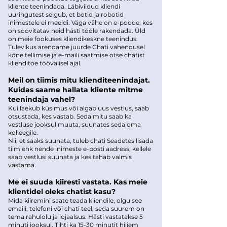
kliente teenindada. Läbiviidud kliendi
uuringutest selgub, et botid ja robotid
inimestele ei meeldi. Väga vähe on e-poode, kes
on soovitatav neid hästi tööle rakendada. Üld
on meie fookuses kliendikeskne teenindus.
Tulevikus arendame juurde Chati vahendusel
kõne tellimise ja e-maili saatmise otse chatist
klienditoe töövälisel ajal.
Meil on tiimis mitu klienditeenindajat.
Kuidas saame hallata kliente mitme
teenindaja vahel?
Kui laekub küsimus või algab uus vestlus, saab
otsustada, kes vastab. Seda mitu saab ka
vestluse jooksul muuta, suunates seda oma
kolleegile.
Nii, et saaks suunata, tuleb chati Seadetes lisada
tiim ehk nende inimeste e-posti aadress, kellele
saab vestlusi suunata ja kes tahab valmis
vastama.
Me ei suuda kiiresti vastata. Kas meie
klientidel oleks chatist kasu?
Mida kiiremini saate teada kliendile, olgu see
emaili, telefoni või chati teel, seda suurem on
tema rahulolu ja lojaalsus. Hästi vastatakse 5
minuti jooksul. Tihti ka 15-30 minutit hiljem