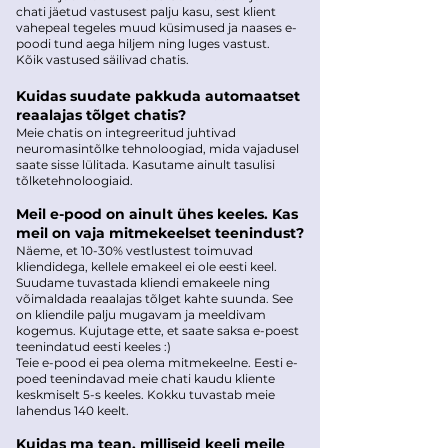
chati jäetud vastusest palju kasu, sest klient
vahepeal tegeles muud küsimused ja naases e-
poodi tund aega hiljem ning luges vastust.
Kõik vastused säilivad chatis.
Kuidas suudate pakkuda automaatset
reaalajas tõlget chatis?
Meie chatis on integreeritud juhtivad
neuromasintõlke tehnoloogiad, mida vajadusel
saate sisse lülitada. Kasutame ainult tasulisi
tõlketehnoloogiaid.
Meil e-pood on ainult ühes keeles. Kas
meil on vaja mitmekeelset teenindust?
Näeme, et 10-30% vestlustest toimuvad
kliendidega, kellele emakeel ei ole eesti keel.
Suudame tuvastada kliendi emakeele ning
võimaldada reaalajas tõlget kahte suunda. See
on kliendile palju mugavam ja meeldivam
kogemus. Kujutage ette, et saate saksa e-poest
teenindatud eesti keeles :)
Teie e-pood ei pea olema mitmekeelne. Eesti e-
poed teenindavad meie chati kaudu kliente
keskmiselt 5-s keeles. Kokku tuvastab meie
lahendus 140 keelt.
Kuidas ma tean, milliseid keeli meile