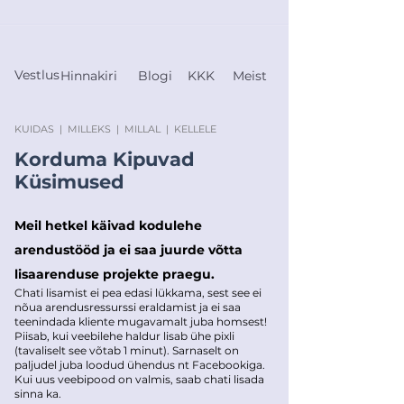
Vestlus
Hinnakiri
Blogi
KKK
Meist
KUIDAS
|
MILLEKS
|
MILLAL
|
KELLELE
Korduma Kipuvad
Küsimused
Meil hetkel käivad kodulehe
arendustööd ja ei saa juurde võtta
lisaarenduse projekte praegu.
Chati lisamist ei pea edasi lükkama, sest see ei
nõua arendusressurssi eraldamist ja ei saa
teenindada kliente mugavamalt juba homsest!
Piisab, kui veebilehe haldur lisab ühe pixli
(tavaliselt see võtab 1 minut). Sarnaselt on
paljudel juba loodud ühendus nt Facebookiga.
Kui uus veebipood on valmis, saab chati lisada
sinna ka.