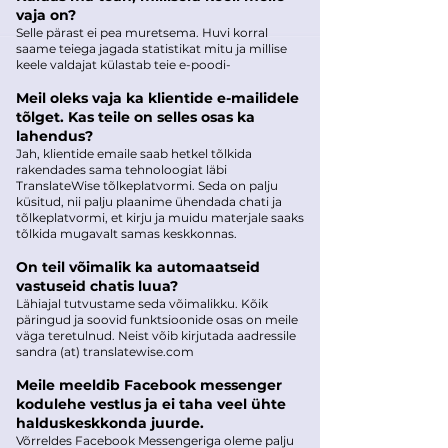
vaja on?
Selle pärast ei pea muretsema. Huvi korral
saame teiega jagada statistikat mitu ja millise
keele valdajat külastab teie e-poodi-
Meil oleks vaja ka klientide e-mailidele
tõlget. Kas teile on selles osas ka
lahendus?
Jah, klientide emaile saab hetkel tõlkida
rakendades sama tehnoloogiat läbi
TranslateWise tõlkeplatvormi. Seda on palju
küsitud, nii palju plaanime ühendada chati ja
tõlkeplatvormi, et kirju ja muidu materjale saaks
tõlkida mugavalt samas keskkonnas.
On teil võimalik ka automaatseid
vastuseid chatis luua?
Lähiajal tutvustame seda võimalikku. Kõik
päringud ja soovid funktsioonide osas on meile
väga teretulnud. Neist võib kirjutada aadressile
sandra (at) translatewise.com
Meile meeldib Facebook messenger
kodulehe vestlus ja ei taha veel ühte
halduskeskkonda juurde.
Võrreldes Facebook Messengeriga oleme palju