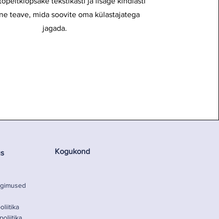
 topeltklõpsake tekstikasti ja lisage kindlasti
ne teave, mida soovite oma külastajatega
jagada.
Kogukond
s
ngimused
liitika
oliitika