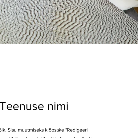
Teenuse nimi
õik. Sisu muutmiseks klõpsake "Redigeeri