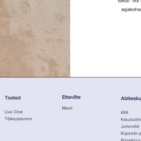
teksti" või
asjakoha
Ettevõte
Tooted
Abikesku
Meist
Live Chat
KKK
Tõlkeplatvorm
Kasutusti
Juhendid
Küpsiste po
Privaatsusp