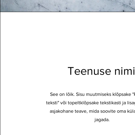
Teenuse nim
See on lõik. Sisu muutmiseks klõpsake "
teksti" või topeltklõpsake tekstikasti ja lis
asjakohane teave, mida soovite oma kül
jagada.