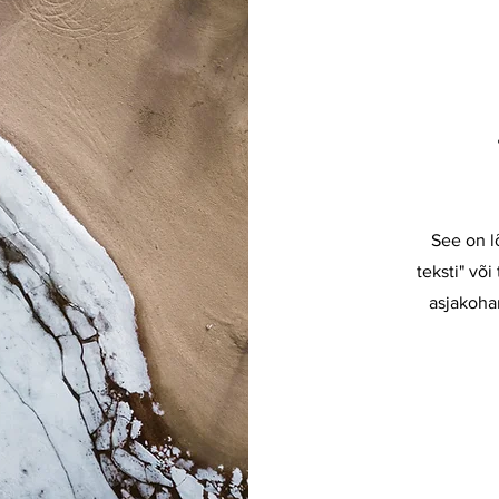
See on l
teksti" või
asjakoha