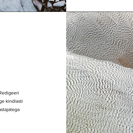
i
Redigeeri
age kindlasti
astajatega